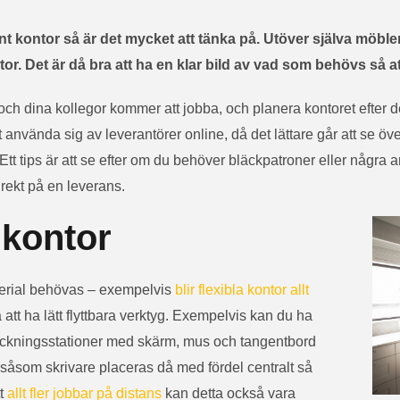
rnt kontor så är det mycket att tänka på. Utöver själva möb
tor. Det är då bra att ha en klar bild av vad som behövs så a
och dina kollegor kommer att jobba, och planera kontoret efter de
 använda sig av leverantörer online, då det lättare går att se öv
tt tips är att se efter om du behöver bläckpatroner eller några an
irekt på en leverans.
 kontor
terial behövas – exempelvis
blir flexibla kontor allt
ta att ha lätt flyttbara verktyg. Exempelvis kan du ha
dockningsstationer med skärm, mus och tangentbord
såsom skrivare placeras då med fördel centralt så
tt
allt fler jobbar på distans
kan detta också vara