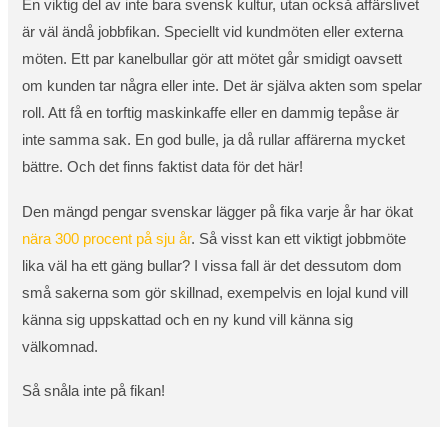
En viktig del av inte bara svensk kultur, utan också affärslivet
är väl ändå jobbfikan. Speciellt vid kundmöten eller externa
möten. Ett par kanelbullar gör att mötet går smidigt oavsett
om kunden tar några eller inte. Det är själva akten som spelar
roll. Att få en torftig maskinkaffe eller en dammig tepåse är
inte samma sak. En god bulle, ja då rullar affärerna mycket
bättre. Och det finns faktist data för det här!
Den mängd pengar svenskar lägger på fika varje år har ökat
nära 300 procent på sju år
. Så visst kan ett viktigt jobbmöte
lika väl ha ett gäng bullar? I vissa fall är det dessutom dom
små sakerna som gör skillnad, exempelvis en lojal kund vill
känna sig uppskattad och en ny kund vill känna sig
välkomnad.
Så snåla inte på fikan!