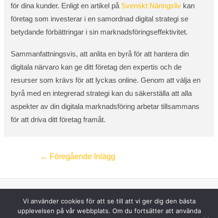
för dina kunder. Enligt en artikel på
Svenskt Näringsliv
kan
företag som investerar i en samordnad digital strategi se
betydande förbättringar i sin marknadsföringseffektivitet.
Sammanfattningsvis, att anlita en byrå för att hantera din
digitala närvaro kan ge ditt företag den expertis och de
resurser som krävs för att lyckas online. Genom att välja en
byrå med en integrerad strategi kan du säkerställa att alla
aspekter av din digitala marknadsföring arbetar tillsammans
för att driva ditt företag framåt.
←
Föregående Inlägg
Vi använder cookies för att se till att vi ger dig den bästa
upplevelsen på vår webbplats. Om du fortsätter att använda
© 2026 | Bloggagenturen.se